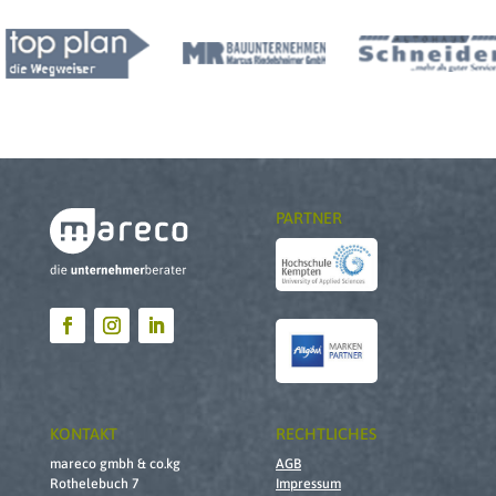
PARTNER
KONTAKT
RECHTLICHES
mareco gmbh & co.kg
AGB
Rothelebuch 7
Impressum