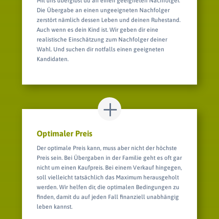
Mit uns übergibst du an einen geeigneten Nachfolger.
Die Übergabe an einen ungeeigneten Nachfolger
zerstört nämlich dessen Leben und deinen Ruhestand.
Auch wenn es dein Kind ist. Wir geben dir eine
realistische Einschätzung zum Nachfolger deiner
Wahl. Und suchen dir notfalls einen geeigneten
Kandidaten.
Optimaler Preis
Der optimale Preis kann, muss aber nicht der höchste
Preis sein. Bei Übergaben in der Familie geht es oft gar
nicht um einen Kaufpreis. Bei einem Verkauf hingegen,
soll vielleicht tatsächlich das Maximum herausgeholt
werden. Wir helfen dir, die optimalen Bedingungen zu
finden, damit du auf jeden Fall finanziell unabhängig
leben kannst.