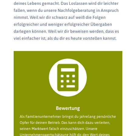
deines Lebens gemacht. Das Loslassen wird dir leichter
fallen, wenn du unsere Nachfolgeberatung in Anspruch
nimmst. Weil wir dir schwarz auf weiß die Folgen
erfolgreicher und weniger erfolgreicher Übergaben
darlegen können. Weil wir dir beweisen werden, dass es
viel einfacher ist, als du dir es heute vorstellen kannst.
Bewertung
Als Familienunternehmer bringst du jahrelang persönliche
Opfer für deinen Betrieb. Das kann dich dazu verleiten,
seinen Marktwert falsch einzuschätzen. Unsere
Unternehmenswertschätzung hilft dir, den Wert deines