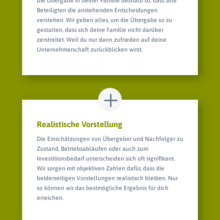
die Übergabe in deiner Familie deshalb so, dass alle
Beteiligten die anstehenden Entscheidungen
verstehen. Wir geben alles, um die Übergabe so zu
gestalten, dass sich deine Familie nicht darüber
zerstreitet. Weil du nur dann zufrieden auf deine
Unternehmerschaft zurückblicken wirst.
Realistische Vorstellung
Die Einschätzungen von Übergeber und Nachfolger zu
Zustand, Betriebsabläufen oder auch zum
Investitionsbedarf unterscheiden sich oft signifikant.
Wir sorgen mit objektiven Zahlen dafür, dass die
beiderseitigen Vorstellungen realistisch bleiben. Nur
so können wir das bestmögliche Ergebnis für dich
erreichen.