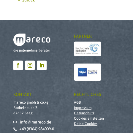
zurück
PARTNER
KONTAKT
RECHTLICHES
mareco gmbh & co.kg
AGB
Rothelebuch 7
Impressum
87637 Seeg
Datenschutz
Cookies einstellen
info@mareco.de

Deine Cookies
+49 (8364) 984009-0
